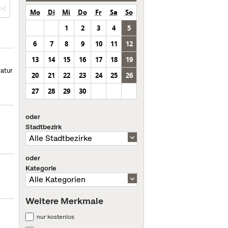
>|
Mo
Di
Mi
Do
Fr
Sa
So
1
2
3
4
5
6
7
8
9
10
11
12
13
14
15
16
17
18
19
ratur
20
21
22
23
24
25
26
27
28
29
30
oder
Stadtbezirk
oder
Kategorie
Weitere Merkmale
nur kostenlos