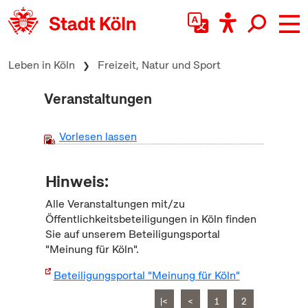
zum Inhalt springen
Leben in Köln
Freizeit, Natur und Sport
Veranstaltungen
Vorlesen lassen
Hinweis:
Alle Veranstaltungen mit/zu
Öffentlichkeitsbeteiligungen in Köln finden
Sie auf unserem Beteiligungsportal
"Meinung für Köln".
Beteiligungsportal "Meinung für Köln"
|<
<
1
2