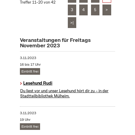
Treffer 11–20 von 42
3
4
5
>
>|
Veranstaltungen für Freitags
November 2023
3.11.2023
16 bis 17 Uhr
Eintritt frei
Lesehund Rudi
Du liest vor und unser Lesehund hört dir zu – in der
Stadtteilbibliothek Mülheim.
3.11.2023
19 Uhr
Eintritt frei