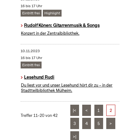
16 bis 17 Uhr
Eintritt frei
Highlight
Rudolf Könen: Gitarrenmusik & Songs
Konzert in der Zentralbibliothek.
10.11.2023
16 bis 17 Uhr
Eintritt frei
Lesehund Rudi
Du liest vor und unser Lesehund hört dir zu – in der
Stadtteilbibliothek Mülheim.
|<
<
1
2
Treffer 11–20 von 42
3
4
5
>
>|