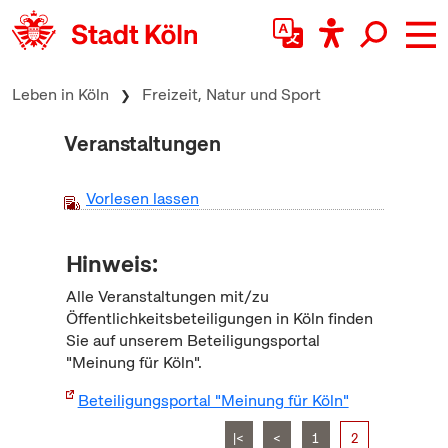
zum Inhalt springen
Leben in Köln
Freizeit, Natur und Sport
Veranstaltungen
Vorlesen lassen
Hinweis:
Alle Veranstaltungen mit/zu
Öffentlichkeitsbeteiligungen in Köln finden
Sie auf unserem Beteiligungsportal
"Meinung für Köln".
Beteiligungsportal "Meinung für Köln"
|<
<
1
2