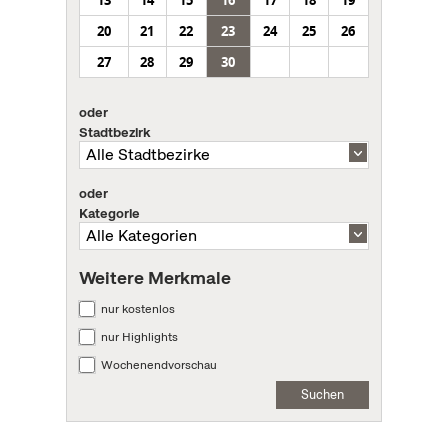
20
21
22
23
24
25
26
27
28
29
30
oder
Stadtbezirk
oder
Kategorie
Weitere Merkmale
nur kostenlos
nur Highlights
Wochenendvorschau
Suchen