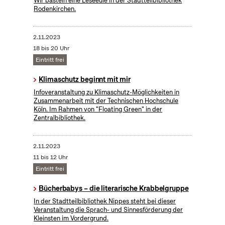
Wir basteln eine Leseeule in der Stadtteilbibliothek
Rodenkirchen.
2.11.2023
18 bis 20 Uhr
Eintritt frei
Klimaschutz beginnt mit mir
Infoveranstaltung zu Klimaschutz-Möglichkeiten in
Zusammenarbeit mit der Technischen Hochschule
Köln. Im Rahmen von "Floating Green" in der
Zentralbibliothek.
2.11.2023
11 bis 12 Uhr
Eintritt frei
Bücherbabys – die literarische Krabbelgruppe
In der Stadtteilbibliothek Nippes steht bei dieser
Veranstaltung die Sprach- und Sinnesförderung der
Kleinsten im Vordergrund.