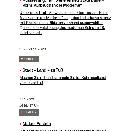
Ausstellung: "M'r welle en neu Stadt baue –
Kölns Aufbruch in die Moderne"
Unter dem Titel "M’r welle en neu Stadt baue – Kölns
Aufbruch in die Moderne" zeigt das Historische Archiv
mit Rheinischem Bildarchiv anhand ausgewählter
Quellen die Entstehung des modernen Kölns im 19.
Jahrhundert.
1.
bis
21.11.2023
Eintritt frei
Stadt – Land – zu Fuß
Machen Sie mit und sammeln Sie für Köln möglichst
viele Schritte!
2.11.2023
16 bis 17 Uhr
Eintritt frei
Maker-Basteln