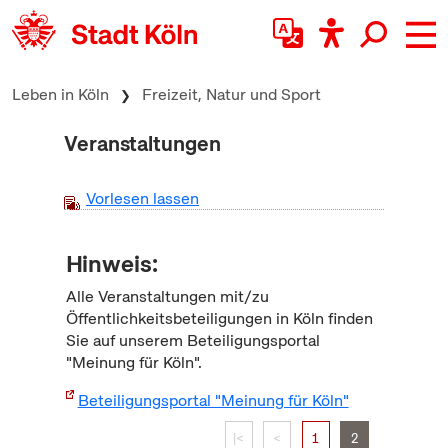
zum Inhalt springen
Leben in Köln
Freizeit, Natur und Sport
Veranstaltungen
Vorlesen lassen
Hinweis:
Alle Veranstaltungen mit/zu
Öffentlichkeitsbeteiligungen in Köln finden
Sie auf unserem Beteiligungsportal
"Meinung für Köln".
Beteiligungsportal "Meinung für Köln"
|<
<
1
2