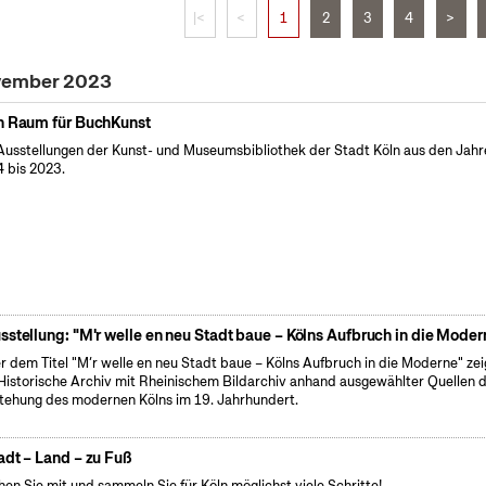
|<
<
1
2
3
4
>
ovember 2023
n Raum für BuchKunst
Ausstellungen der Kunst- und Museumsbibliothek der Stadt Köln aus den Jahr
 bis 2023.
sstellung: "M'r welle en neu Stadt baue – Kölns Aufbruch in die Moder
r dem Titel "M’r welle en neu Stadt baue – Kölns Aufbruch in die Moderne" zei
Historische Archiv mit Rheinischem Bildarchiv anhand ausgewählter Quellen d
tehung des modernen Kölns im 19. Jahrhundert.
adt – Land – zu Fuß
en Sie mit und sammeln Sie für Köln möglichst viele Schritte!