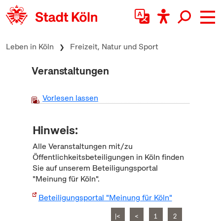
zum Inhalt springen
Leben in Köln
Freizeit, Natur und Sport
Veranstaltungen
Vorlesen lassen
Hinweis:
Alle Veranstaltungen mit/zu
Öffentlichkeitsbeteiligungen in Köln finden
Sie auf unserem Beteiligungsportal
"Meinung für Köln".
Beteiligungsportal "Meinung für Köln"
|<
<
1
2