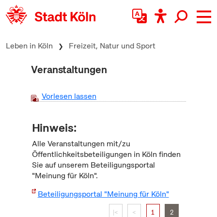
zum Inhalt springen
Leben in Köln
Freizeit, Natur und Sport
Veranstaltungen
Vorlesen lassen
Hinweis:
Alle Veranstaltungen mit/zu
Öffentlichkeitsbeteiligungen in Köln finden
Sie auf unserem Beteiligungsportal
"Meinung für Köln".
Beteiligungsportal "Meinung für Köln"
|<
<
1
2