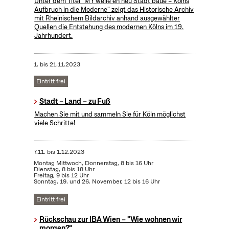
Unter dem Titel "M’r welle en neu Stadt baue – Kölns
Aufbruch in die Moderne" zeigt das Historische Archiv
mit Rheinischem Bildarchiv anhand ausgewählter
Quellen die Entstehung des modernen Kölns im 19.
Jahrhundert.
1.
bis
21.11.2023
Eintritt frei
Stadt – Land – zu Fuß
Machen Sie mit und sammeln Sie für Köln möglichst
viele Schritte!
7.11.
bis
1.12.2023
Montag Mittwoch, Donnerstag, 8 bis 16 Uhr
Dienstag, 8 bis 18 Uhr
Freitag, 9 bis 12 Uhr
Sonntag, 19. und 26. November, 12 bis 16 Uhr
Eintritt frei
Rückschau zur IBA Wien – "Wie wohnen wir
morgen?"