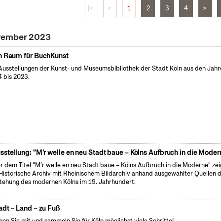
|<
<
1
2
3
4
>
ovember 2023
n Raum für BuchKunst
Ausstellungen der Kunst- und Museumsbibliothek der Stadt Köln aus den Jahr
 bis 2023.
sstellung: "M'r welle en neu Stadt baue – Kölns Aufbruch in die Moder
r dem Titel "M’r welle en neu Stadt baue – Kölns Aufbruch in die Moderne" zei
Historische Archiv mit Rheinischem Bildarchiv anhand ausgewählter Quellen d
tehung des modernen Kölns im 19. Jahrhundert.
adt – Land – zu Fuß
en Sie mit und sammeln Sie für Köln möglichst viele Schritte!