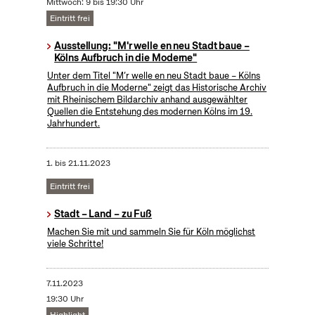
Mittwoch: 9 bis 19:30 Uhr
Eintritt frei
Ausstellung: "M'r welle en neu Stadt baue –
Kölns Aufbruch in die Moderne"
Unter dem Titel "M’r welle en neu Stadt baue – Kölns
Aufbruch in die Moderne" zeigt das Historische Archiv
mit Rheinischem Bildarchiv anhand ausgewählter
Quellen die Entstehung des modernen Kölns im 19.
Jahrhundert.
1.
bis
21.11.2023
Eintritt frei
Stadt – Land – zu Fuß
Machen Sie mit und sammeln Sie für Köln möglichst
viele Schritte!
7.11.2023
19:30 Uhr