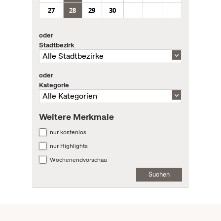
27
28
29
30
oder
Stadtbezirk
oder
Kategorie
Weitere Merkmale
nur kostenlos
nur Highlights
Wochenendvorschau
Suchen