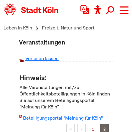
zum Inhalt springen
Leben in Köln
Freizeit, Natur und Sport
Veranstaltungen
Vorlesen lassen
Hinweis:
Alle Veranstaltungen mit/zu
Öffentlichkeitsbeteiligungen in Köln finden
Sie auf unserem Beteiligungsportal
"Meinung für Köln".
Beteiligungsportal "Meinung für Köln"
|<
<
1
2