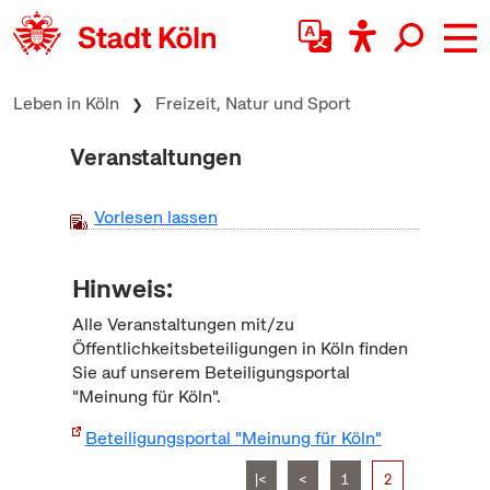
zum Inhalt springen
Leben in Köln
Freizeit, Natur und Sport
Veranstaltungen
Vorlesen lassen
Hinweis:
Alle Veranstaltungen mit/zu
Öffentlichkeitsbeteiligungen in Köln finden
Sie auf unserem Beteiligungsportal
"Meinung für Köln".
Beteiligungsportal "Meinung für Köln"
|<
<
1
2