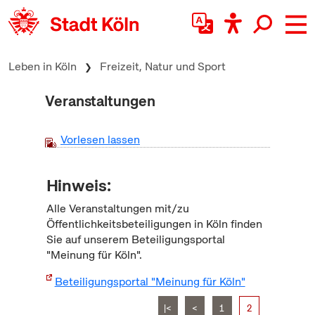
zum Inhalt springen
Leben in Köln
Freizeit, Natur und Sport
Veranstaltungen
Vorlesen lassen
Hinweis:
Alle Veranstaltungen mit/zu
Öffentlichkeitsbeteiligungen in Köln finden
Sie auf unserem Beteiligungsportal
"Meinung für Köln".
Beteiligungsportal "Meinung für Köln"
|<
<
1
2