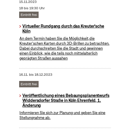
15.11.2023
18 bis 19:30 Uhr
Eintritt frei
Virtueller Rundgang durch das Kreuter'sche
Köln
An dem Termin haben Sie die Möglichkeit,die
Kreuter'schen Karten durch 3D-Brillen zu betrachten.
Dabei durchschreiten Sie die Stadt und gewinnen
einen Einblick, wie die teils noch mittelalterlich
geprägten Straßen aussahen
16.11.
bis
18.12.2023
Eintritt frei
Veröffentlichung eines Bebaungsplanentwurfs
Widdersdorfer Straße in Köln Ehrenfeld, 1.
Änderung
Informieren Sie sich zur Planung und geben Sie eine
Stellungnahme ab.