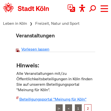
zum Inhalt springen
Leben in Köln
Freizeit, Natur und Sport
Veranstaltungen
Vorlesen lassen
Hinweis:
Alle Veranstaltungen mit/zu
Öffentlichkeitsbeteiligungen in Köln finden
Sie auf unserem Beteiligungsportal
"Meinung für Köln".
Beteiligungsportal "Meinung für Köln"
|<
<
1
2