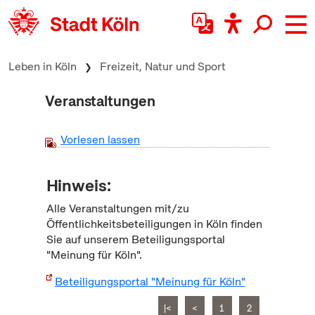
zum Inhalt springen
Leben in Köln
Freizeit, Natur und Sport
Veranstaltungen
Vorlesen lassen
Hinweis:
Alle Veranstaltungen mit/zu
Öffentlichkeitsbeteiligungen in Köln finden
Sie auf unserem Beteiligungsportal
"Meinung für Köln".
Beteiligungsportal "Meinung für Köln"
|<
<
1
2