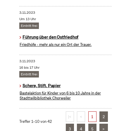
3.11.2023
Um 13 Uhr
Eintritt frei
Führung über den Ostfriedhof
Friedhöfe - mehr als nur ein Ort der Trauer.
3.11.2023
16 bis 17 Uhr
Eintritt frei
Schere, Stift, Papier
Bastelaktion für Kinder von 6 bis 10 Jahre in der
Stadtteilbibliothek Chorweiler
|<
<
1
2
Treffer 1–10 von 42
3
4
5
>