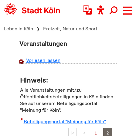
zum Inhalt springen
Leben in Köln
Freizeit, Natur und Sport
Veranstaltungen
Vorlesen lassen
Hinweis:
Alle Veranstaltungen mit/zu
Öffentlichkeitsbeteiligungen in Köln finden
Sie auf unserem Beteiligungsportal
"Meinung für Köln".
Beteiligungsportal "Meinung für Köln"
|<
<
1
2