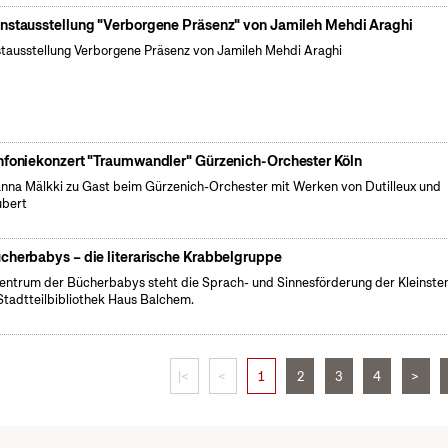
nstausstellung "Verborgene Präsenz" von Jamileh Mehdi Araghi
tausstellung Verborgene Präsenz von Jamileh Mehdi Araghi
nfoniekonzert "Traumwandler" Gürzenich-Orchester Köln
nna Mälkki zu Gast beim Gürzenich-Orchester mit Werken von Dutilleux und
ubert
cherbabys – die literarische Krabbelgruppe
entrum der Bücherbabys steht die Sprach- und Sinnesförderung der Kleinsten
Stadtteilbibliothek Haus Balchem.
|<
<
1
2
3
4
>