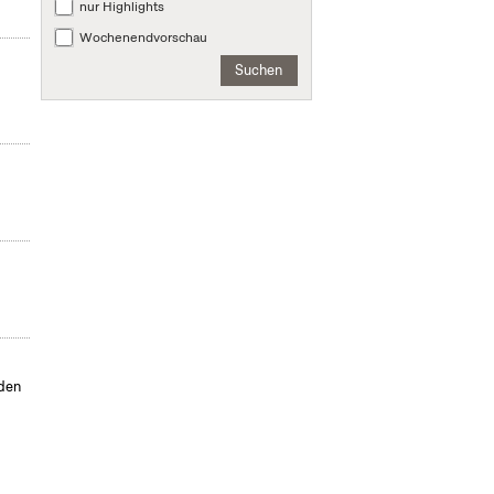
nur Highlights
Wochenendvorschau
Suchen
s
nden