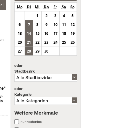
>|
Mo
Di
Mi
Do
Fr
Sa
So
1
2
3
4
5
6
7
8
9
10
11
12
13
14
15
16
17
18
19
en
20
21
22
23
24
25
26
27
28
29
30
oder
Stadtbezirk
ne"
oder
Kategorie
gt
ie
Weitere Merkmale
nur kostenlos