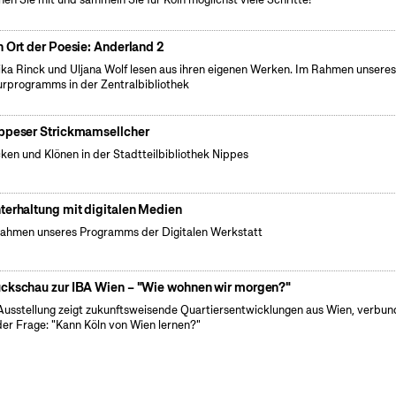
n Ort der Poesie: Anderland 2
ka Rinck und Uljana Wolf lesen aus ihren eigenen Werken. Im Rahmen unsere
urprogramms in der Zentralbibliothek
ppeser Strickmamsellcher
cken und Klönen in der Stadtteilbibliothek Nippes
terhaltung mit digitalen Medien
ahmen unseres Programms der Digitalen Werkstatt
ckschau zur IBA Wien – "Wie wohnen wir morgen?"
Ausstellung zeigt zukunftsweisende Quartiersentwicklungen aus Wien, verbu
der Frage: "Kann Köln von Wien lernen?"