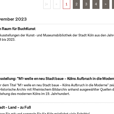
|<
<
1
2
3
4
>
ovember 2023
n Raum für BuchKunst
Ausstellungen der Kunst- und Museumsbibliothek der Stadt Köln aus den Jahr
 bis 2023.
sstellung: "M'r welle en neu Stadt baue – Kölns Aufbruch in die Moder
r dem Titel "M’r welle en neu Stadt baue – Kölns Aufbruch in die Moderne" zei
Historische Archiv mit Rheinischem Bildarchiv anhand ausgewählter Quellen d
tehung des modernen Kölns im 19. Jahrhundert.
adt – Land – zu Fuß
en Sie mit und sammeln Sie für Köln möglichst viele Schritte!