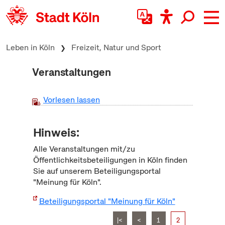
zum Inhalt springen
Leben in Köln
Freizeit, Natur und Sport
Veranstaltungen
Vorlesen lassen
Hinweis:
Alle Veranstaltungen mit/zu
Öffentlichkeitsbeteiligungen in Köln finden
Sie auf unserem Beteiligungsportal
"Meinung für Köln".
Beteiligungsportal "Meinung für Köln"
|<
<
1
2