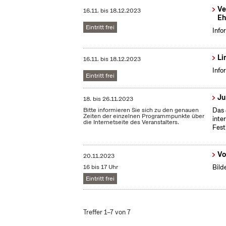
Ve
16.11.
bis
18.12.2023
Eh
Eintritt frei
Info
Li
16.11.
bis
18.12.2023
Info
Eintritt frei
Ju
18.
bis
26.11.2023
Bitte informieren Sie sich zu den genauen
Das 
Zeiten der einzelnen Programmpunkte über
inte
die Internetseite des Veranstalters.
Fest
Vo
20.11.2023
16 bis 17 Uhr
Bild
Eintritt frei
Treffer 1–7 von 7