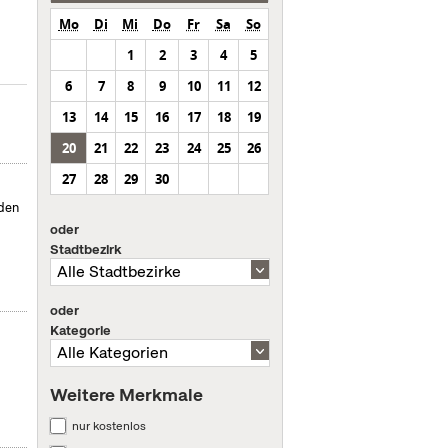
Mo
Di
Mi
Do
Fr
Sa
So
1
2
3
4
5
6
7
8
9
10
11
12
13
14
15
16
17
18
19
20
21
22
23
24
25
26
27
28
29
30
nden
oder
Stadtbezirk
oder
Kategorie
Weitere Merkmale
nur kostenlos