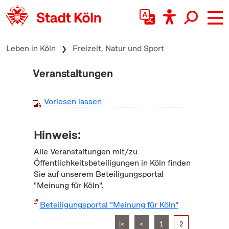
zum Inhalt springen
Leben in Köln
Freizeit, Natur und Sport
Veranstaltungen
Vorlesen lassen
Hinweis:
Alle Veranstaltungen mit/zu
Öffentlichkeitsbeteiligungen in Köln finden
Sie auf unserem Beteiligungsportal
"Meinung für Köln".
Beteiligungsportal "Meinung für Köln"
|<
<
1
2