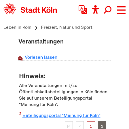
zum Inhalt springen
Leben in Köln
Freizeit, Natur und Sport
Veranstaltungen
Vorlesen lassen
Hinweis:
Alle Veranstaltungen mit/zu
Öffentlichkeitsbeteiligungen in Köln finden
Sie auf unserem Beteiligungsportal
"Meinung für Köln".
Beteiligungsportal "Meinung für Köln"
|<
<
1
2