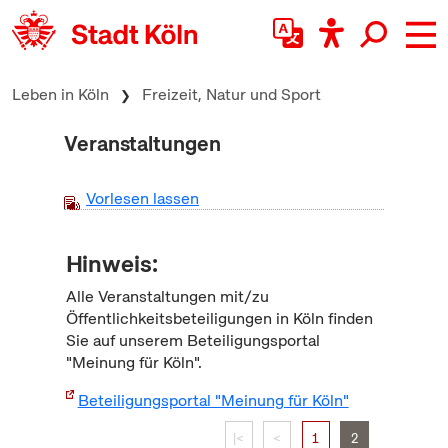
zum Inhalt springen
Leben in Köln
Freizeit, Natur und Sport
Veranstaltungen
Vorlesen lassen
Hinweis:
Alle Veranstaltungen mit/zu
Öffentlichkeitsbeteiligungen in Köln finden
Sie auf unserem Beteiligungsportal
"Meinung für Köln".
Beteiligungsportal "Meinung für Köln"
|<
<
1
2