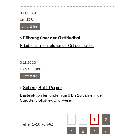
3.11.2023
Um 13 Uhr
Eintritt frei
Führung über den Ostfriedhof
Friedhöfe - mehr als nur ein Ort der Trauer.
3.11.2023
16 bis 17 Uhr
Eintritt frei
Schere, Stift, Papier
Bastelaktion für Kinder von 6 bis 10 Jahre in der
Stadtteilbibliothek Chorweiler
|<
<
1
2
Treffer 1–10 von 42
3
4
5
>