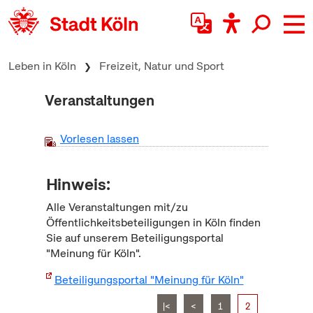
zum Inhalt springen
Leben in Köln
Freizeit, Natur und Sport
Veranstaltungen
Vorlesen lassen
Hinweis:
Alle Veranstaltungen mit/zu
Öffentlichkeitsbeteiligungen in Köln finden
Sie auf unserem Beteiligungsportal
"Meinung für Köln".
Beteiligungsportal "Meinung für Köln"
|<
<
1
2