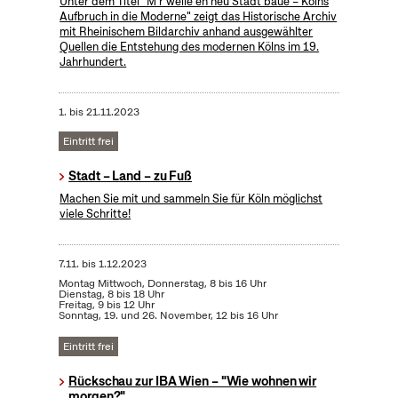
Unter dem Titel "M’r welle en neu Stadt baue – Kölns
Aufbruch in die Moderne" zeigt das Historische Archiv
mit Rheinischem Bildarchiv anhand ausgewählter
Quellen die Entstehung des modernen Kölns im 19.
Jahrhundert.
1.
bis
21.11.2023
Eintritt frei
Stadt – Land – zu Fuß
Machen Sie mit und sammeln Sie für Köln möglichst
viele Schritte!
7.11.
bis
1.12.2023
Montag Mittwoch, Donnerstag, 8 bis 16 Uhr
Dienstag, 8 bis 18 Uhr
Freitag, 9 bis 12 Uhr
Sonntag, 19. und 26. November, 12 bis 16 Uhr
Eintritt frei
Rückschau zur IBA Wien – "Wie wohnen wir
morgen?"