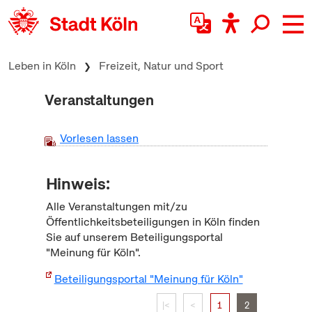
zum Inhalt springen
Leben in Köln
Freizeit, Natur und Sport
Veranstaltungen
Vorlesen lassen
Hinweis:
Alle Veranstaltungen mit/zu
Öffentlichkeitsbeteiligungen in Köln finden
Sie auf unserem Beteiligungsportal
"Meinung für Köln".
Beteiligungsportal "Meinung für Köln"
|<
<
1
2