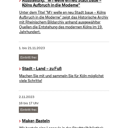
Ausstellung: "M'r welle en neu Stadt baue –
Kölns Aufbruch in die Moderne"
Unter dem Titel "M’r welle en neu Stadt baue – Kölns
Aufbruch in die Moderne" zeigt das Historische Archiv
mit Rheinischem Bildarchiv anhand ausgewählter
Quellen die Entstehung des modernen Kölns im 19.
Jahrhundert.
1.
bis
21.11.2023
Eintritt frei
Stadt – Land – zu Fuß
Machen Sie mit und sammeln Sie für Köln möglichst
viele Schritte!
2.11.2023
16 bis 17 Uhr
Eintritt frei
Maker-Basteln