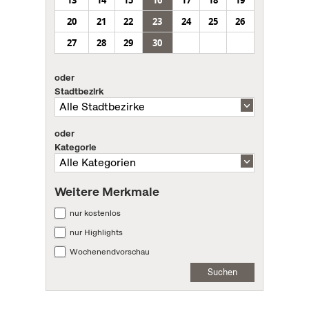
20
21
22
23
24
25
26
27
28
29
30
oder
Stadtbezirk
oder
Kategorie
Weitere Merkmale
nur kostenlos
nur Highlights
Wochenendvorschau
Suchen