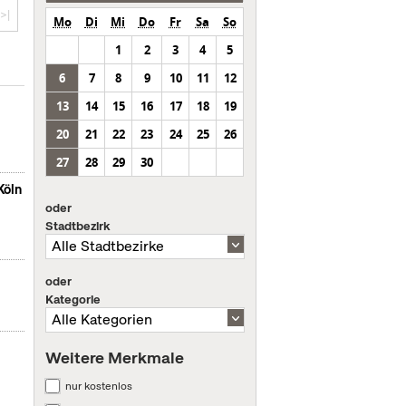
>|
Mo
Di
Mi
Do
Fr
Sa
So
1
2
3
4
5
6
7
8
9
10
11
12
13
14
15
16
17
18
19
20
21
22
23
24
25
26
27
28
29
30
Köln
oder
Stadtbezirk
oder
Kategorie
Weitere Merkmale
nur kostenlos