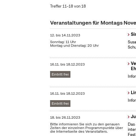
Treffer 11–18 von 18
Veranstaltungen für Montags No
Si
12.
bis
14.11.2023
Sonntag: 11 Uhr
Susa
Montag und Dienstag: 20 Uhr
Sch
Ve
16.11.
bis
18.12.2023
Eh
Eintritt frei
Info
Li
16.11.
bis
18.12.2023
Info
Eintritt frei
Ju
18.
bis
26.11.2023
Bitte informieren Sie sich zu den genauen
Das 
Zeiten der einzelnen Programmpunkte über
inte
die Internetseite des Veranstalters.
Fest