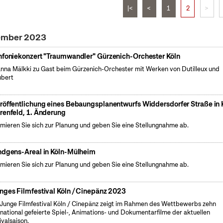
|<
<
1
2
>
vember 2023
nfoniekonzert "Traumwandler" Gürzenich-Orchester Köln
nna Mälkki zu Gast beim Gürzenich-Orchester mit Werken von Dutilleux und
ubert
röffentlichung eines Bebaungsplanentwurfs Widdersdorfer Straße in 
renfeld, 1. Änderung
rmieren Sie sich zur Planung und geben Sie eine Stellungnahme ab.
ndgens-Areal in Köln-Mülheim
rmieren Sie sich zur Planung und geben Sie eine Stellungnahme ab.
nges Filmfestival Köln / Cinepänz 2023
Junge Filmfestival Köln / Cinepänz zeigt im Rahmen des Wettbewerbs zehn
rnational gefeierte Spiel-, Animations- und Dokumentarfilme der aktuellen
ivalsaison.