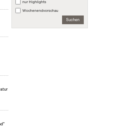
nur Highlights
Wochenendvorschau
Suchen
ratur
nd"