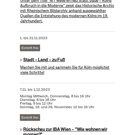
Unter dem Titel "M’r welle en neu Stadt baue – Kölns
Aufbruch in die Moderne" zeigt das Historische Archiv
mit Rheinischem Bildarchiv anhand ausgewählter
Quellen die Entstehung des modernen Kölns im 19.
Jahrhundert.
1.
bis
21.11.2023
Eintritt frei
Stadt – Land – zu Fuß
Machen Sie mit und sammeln Sie für Köln möglichst
viele Schritte!
7.11.
bis
1.12.2023
Montag Mittwoch, Donnerstag, 8 bis 16 Uhr
Dienstag, 8 bis 18 Uhr
Freitag, 9 bis 12 Uhr
Sonntag, 19. und 26. November, 12 bis 16 Uhr
Eintritt frei
Rückschau zur IBA Wien – "Wie wohnen wir
morgen?"