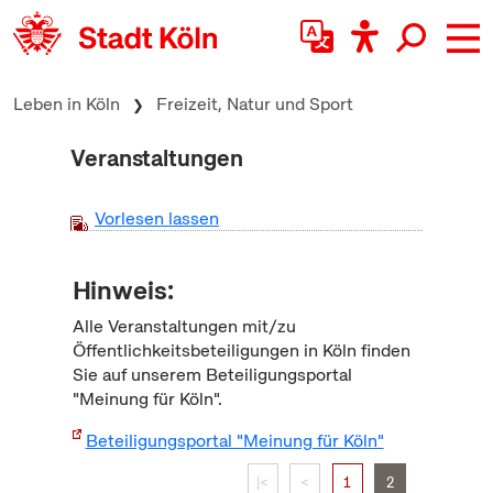
zum Inhalt springen
Leben in Köln
Freizeit, Natur und Sport
Veranstaltungen
Vorlesen lassen
Hinweis:
Alle Veranstaltungen mit/zu
Öffentlichkeitsbeteiligungen in Köln finden
Sie auf unserem Beteiligungsportal
"Meinung für Köln".
Beteiligungsportal "Meinung für Köln"
|<
<
1
2