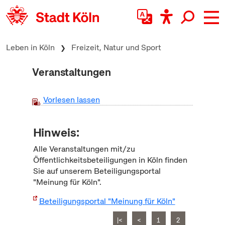
zum Inhalt springen
Leben in Köln
Freizeit, Natur und Sport
Veranstaltungen
Vorlesen lassen
Hinweis:
Alle Veranstaltungen mit/zu
Öffentlichkeitsbeteiligungen in Köln finden
Sie auf unserem Beteiligungsportal
"Meinung für Köln".
Beteiligungsportal "Meinung für Köln"
|<
<
1
2