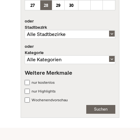
27
28
29
30
oder
Stadtbezirk
oder
Kategorie
Weitere Merkmale
nur kostenlos
nur Highlights
Wochenendvorschau
Suchen