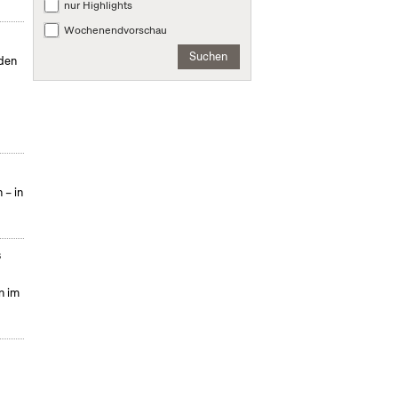
nur Highlights
Wochenendvorschau
Suchen
nden
 – in
s
n im