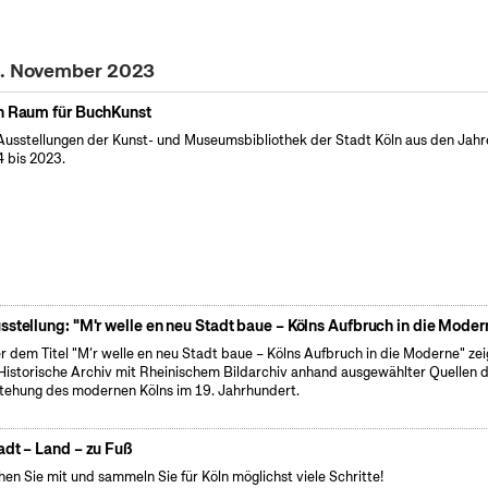
 9. November 2023
n Raum für BuchKunst
Ausstellungen der Kunst- und Museumsbibliothek der Stadt Köln aus den Jahr
 bis 2023.
sstellung: "M'r welle en neu Stadt baue – Kölns Aufbruch in die Moder
r dem Titel "M’r welle en neu Stadt baue – Kölns Aufbruch in die Moderne" zei
Historische Archiv mit Rheinischem Bildarchiv anhand ausgewählter Quellen d
tehung des modernen Kölns im 19. Jahrhundert.
adt – Land – zu Fuß
en Sie mit und sammeln Sie für Köln möglichst viele Schritte!