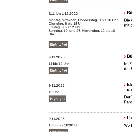
Eintritt frei
Rü
7.11.
bis
1.12.2023
Montag Mittwoch, Donnerstag, 8 bis 16 Uhr
Die 
Dienstag, 8 bis 18 Uhr
mit 
Freitag, 9 bis 12 Uhr
Sonntag, 19. und 26. November, 12 bis 16
Uhr
Eintritt frei
Bü
9.11.2023
11 bis 12 Uhr
Im Z
der 
Eintritt frei
Id
9.11.2023
un
19 Uhr
Der 
Highlight
Rahm
Li
9.11.2023
16:30 bis 18:30 Uhr
Work