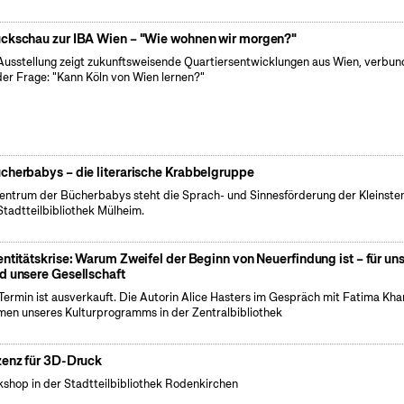
ckschau zur IBA Wien – "Wie wohnen wir morgen?"
Ausstellung zeigt zukunftsweisende Quartiersentwicklungen aus Wien, verbu
der Frage: "Kann Köln von Wien lernen?"
cherbabys – die literarische Krabbelgruppe
entrum der Bücherbabys steht die Sprach- und Sinnesförderung der Kleinsten
Stadtteilbibliothek Mülheim.
entitätskrise: Warum Zweifel der Beginn von Neuerfindung ist – für un
d unsere Gesellschaft
Termin ist ausverkauft. Die Autorin Alice Hasters im Gespräch mit Fatima Kha
en unseres Kulturprogramms in der Zentralbibliothek
zenz für 3D-Druck
shop in der Stadtteilbibliothek Rodenkirchen