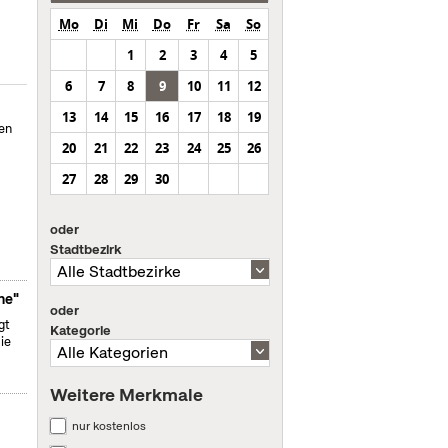
Mo
Di
Mi
Do
Fr
Sa
So
1
2
3
4
5
6
7
8
9
10
11
12
13
14
15
16
17
18
19
en
20
21
22
23
24
25
26
27
28
29
30
oder
Stadtbezirk
ne"
oder
gt
Kategorie
ie
Weitere Merkmale
nur kostenlos