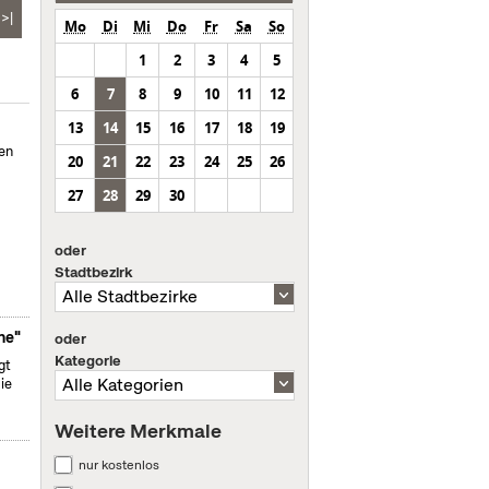
>|
Mo
Di
Mi
Do
Fr
Sa
So
1
2
3
4
5
6
7
8
9
10
11
12
13
14
15
16
17
18
19
en
20
21
22
23
24
25
26
27
28
29
30
oder
Stadtbezirk
ne"
oder
Kategorie
gt
ie
Weitere Merkmale
nur kostenlos