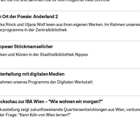
n Ort der Poesie: Anderland 2
ka Rinck und Uljana Wolf lesen aus ihren eigenen Werken. Im Rahmen unsere
urprogramms in der Zentralbibliothek
ppeser Strickmamsellcher
cken und Klönen in der Stadtteilbibliothek Nippes
terhaltung mit digitalen Medien
ahmen unseres Programms der Digitalen Werkstatt
ckschau zur IBA Wien – "Wie wohnen wir morgen?"
Ausstellung zeigt zukunftsweisende Quartiersentwicklungen aus Wien, verbu
der Frage: "Kann Köln von Wien lernen?"