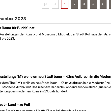
|<
<
1
2
3
4
>
ovember 2023
n Raum für BuchKunst
Ausstellungen der Kunst- und Museumsbibliothek der Stadt Köln aus den Jahr
 bis 2023.
sstellung: "M'r welle en neu Stadt baue – Kölns Aufbruch in die Moder
r dem Titel "M’r welle en neu Stadt baue – Kölns Aufbruch in die Moderne" zei
Historische Archiv mit Rheinischem Bildarchiv anhand ausgewählter Quellen d
tehung des modernen Kölns im 19. Jahrhundert.
adt – Land – zu Fuß
en Sie mit und sammeln Sie für Köln möglichst viele Schritte!