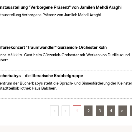
nstausstellung "Verborgene Präsenz" von Jamileh Mehdi Araghi
tausstellung Verborgene Präsenz von Jamileh Mehdi Araghi
nfoniekonzert "Traumwandler" Gürzenich-Orchester Köln
nna Mälkki zu Gast beim Gürzenich-Orchester mit Werken von Dutilleux und
ubert
cherbabys – die literarische Krabbelgruppe
entrum der Bücherbabys steht die Sprach- und Sinnesförderung der Kleinsten
Stadtteilbibliothek Haus Balchem.
|<
<
1
2
3
4
>