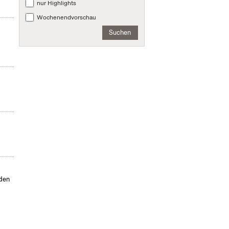
nur Highlights
Wochenendvorschau
Suchen
s
nden