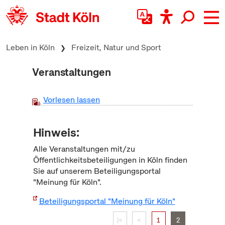
zum Inhalt springen
Leben in Köln
Freizeit, Natur und Sport
Veranstaltungen
Vorlesen lassen
Hinweis:
Alle Veranstaltungen mit/zu
Öffentlichkeitsbeteiligungen in Köln finden
Sie auf unserem Beteiligungsportal
"Meinung für Köln".
Beteiligungsportal "Meinung für Köln"
|<
<
1
2