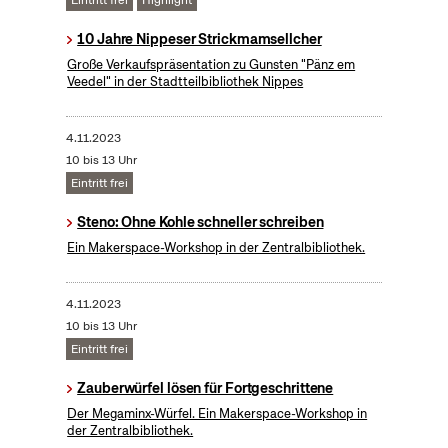
Eintritt frei
Highlight
10 Jahre Nippeser Strickmamsellcher
Große Verkaufspräsentation zu Gunsten "Pänz em
Veedel" in der Stadtteilbibliothek Nippes
4.11.2023
10 bis 13 Uhr
Eintritt frei
Steno: Ohne Kohle schneller schreiben
Ein Makerspace-Workshop in der Zentralbibliothek.
4.11.2023
10 bis 13 Uhr
Eintritt frei
​Zauberwürfel lösen für Fortgeschrittene
Der Megaminx-Würfel. Ein Makerspace-Workshop in
der Zentralbibliothek.