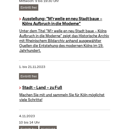
Mittwoch: 9 bis 19:30 Uhr
Eintritt frei
Ausstellung: "M'r welle en neu Stadt baue –
Kölns Aufbruch in die Moderne"
Unter dem Titel "M’r welle en neu Stadt baue – Kölns
Aufbruch in die Moderne" zeigt das Historische Archiv
mit Rheinischem Bildarchiv anhand ausgewählter
Quellen die Entstehung des modernen Kölns im 19.
Jahrhundert.
1.
bis
21.11.2023
Eintritt frei
Stadt – Land – zu Fuß
Machen Sie mit und sammeln Sie für Köln möglichst
viele Schritte!
4.11.2023
10 bis 14 Uhr