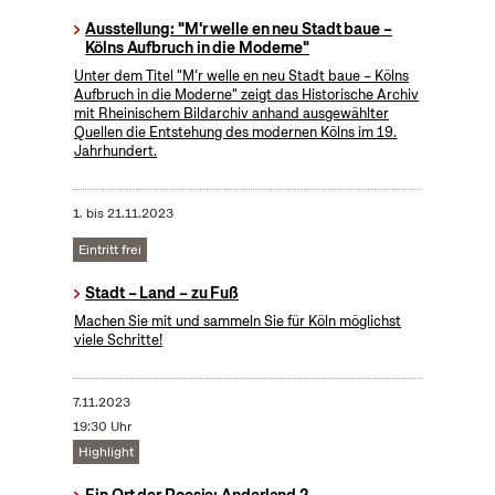
Ausstellung: "M'r welle en neu Stadt baue –
Kölns Aufbruch in die Moderne"
Unter dem Titel "M’r welle en neu Stadt baue – Kölns
Aufbruch in die Moderne" zeigt das Historische Archiv
mit Rheinischem Bildarchiv anhand ausgewählter
Quellen die Entstehung des modernen Kölns im 19.
Jahrhundert.
1.
bis
21.11.2023
Eintritt frei
Stadt – Land – zu Fuß
Machen Sie mit und sammeln Sie für Köln möglichst
viele Schritte!
7.11.2023
19:30 Uhr
Highlight
Ein Ort der Poesie: Anderland 2