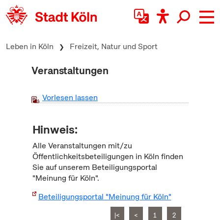
zum Inhalt springen
Leben in Köln
Freizeit, Natur und Sport
Veranstaltungen
Vorlesen lassen
Hinweis:
Alle Veranstaltungen mit/zu
Öffentlichkeitsbeteiligungen in Köln finden
Sie auf unserem Beteiligungsportal
"Meinung für Köln".
Beteiligungsportal "Meinung für Köln"
|<
<
1
2