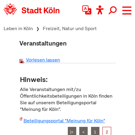
zum Inhalt springen
Leben in Köln
Freizeit, Natur und Sport
Veranstaltungen
Vorlesen lassen
Hinweis:
Alle Veranstaltungen mit/zu
Öffentlichkeitsbeteiligungen in Köln finden
Sie auf unserem Beteiligungsportal
"Meinung für Köln".
Beteiligungsportal "Meinung für Köln"
|<
<
1
2