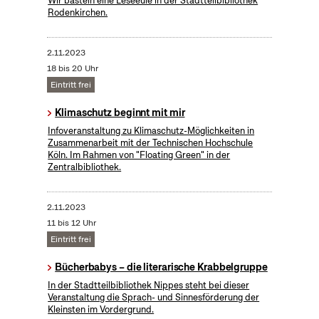
Wir basteln eine Leseeule in der Stadtteilbibliothek
Rodenkirchen.
2.11.2023
18 bis 20 Uhr
Eintritt frei
Klimaschutz beginnt mit mir
Infoveranstaltung zu Klimaschutz-Möglichkeiten in
Zusammenarbeit mit der Technischen Hochschule
Köln. Im Rahmen von "Floating Green" in der
Zentralbibliothek.
2.11.2023
11 bis 12 Uhr
Eintritt frei
Bücherbabys – die literarische Krabbelgruppe
In der Stadtteilbibliothek Nippes steht bei dieser
Veranstaltung die Sprach- und Sinnesförderung der
Kleinsten im Vordergrund.