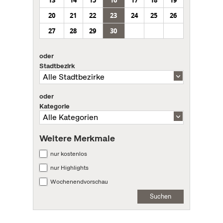
20
21
22
23
24
25
26
27
28
29
30
oder
Stadtbezirk
oder
Kategorie
Weitere Merkmale
nur kostenlos
nur Highlights
Wochenendvorschau
Suchen