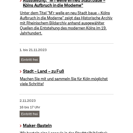
Ausstellung: "M'r welle en neu Stadt baue –
Kölns Aufbruch in die Moderne"
Unter dem Titel "M’r welle en neu Stadt baue – Kölns
Aufbruch in die Moderne" zeigt das Historische Archiv
mit Rheinischem Bildarchiv anhand ausgewählter
Quellen die Entstehung des modernen Kölns im 19.
Jahrhundert.
1.
bis
21.11.2023
Eintritt frei
Stadt – Land – zu Fuß
Machen Sie mit und sammeln Sie für Köln möglichst
viele Schritte!
2.11.2023
16 bis 17 Uhr
Eintritt frei
Maker-Basteln