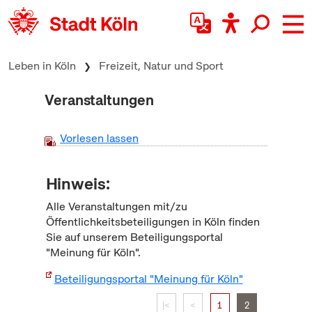
zum Inhalt springen
Leben in Köln
Freizeit, Natur und Sport
Veranstaltungen
Vorlesen lassen
Hinweis:
Alle Veranstaltungen mit/zu
Öffentlichkeitsbeteiligungen in Köln finden
Sie auf unserem Beteiligungsportal
"Meinung für Köln".
Beteiligungsportal "Meinung für Köln"
|<
<
1
2