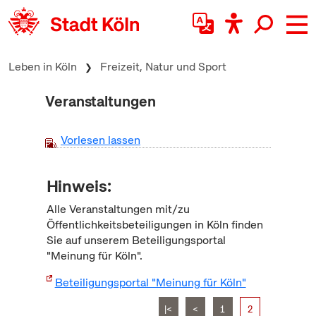
zum Inhalt springen
Leben in Köln
Freizeit, Natur und Sport
Veranstaltungen
Vorlesen lassen
Hinweis:
Alle Veranstaltungen mit/zu
Öffentlichkeitsbeteiligungen in Köln finden
Sie auf unserem Beteiligungsportal
"Meinung für Köln".
Beteiligungsportal "Meinung für Köln"
|<
<
1
2