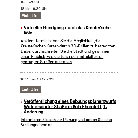
15.11.2023
18 bis 19:30 Uhr
Eintritt frei
Virtueller Rundgang durch das Kreuter'sche
Köln
An dem Termin haben Sie die Möglichkeit,die
Kreuter'schen Karten durch 3D-Brillen zu betrachten.
Dabei durchschreiten Sie die Stadt und gewinnen
einen Einblick, wie die teils noch mittelalterlich
geprägten Straßen aussahen
16.11.
bis
18.12.2023
Eintritt frei
Veröffentlichung eines Bebaungsplanentwurfs
Widdersdorfer Straße in Köln Ehrenfeld, 1.
Änderung
Informieren Sie sich zur Planung und geben Sie eine
Stellungnahme ab.