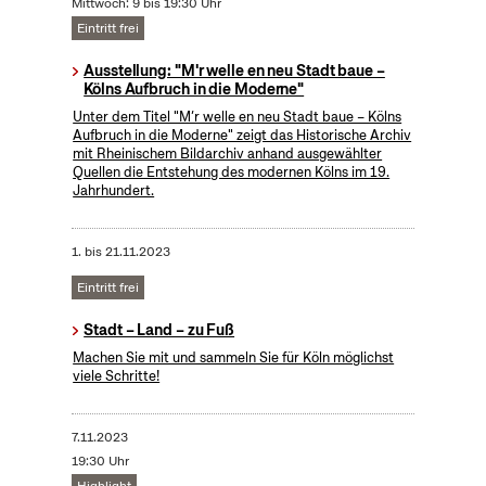
Mittwoch: 9 bis 19:30 Uhr
Eintritt frei
Ausstellung: "M'r welle en neu Stadt baue –
Kölns Aufbruch in die Moderne"
Unter dem Titel "M’r welle en neu Stadt baue – Kölns
Aufbruch in die Moderne" zeigt das Historische Archiv
mit Rheinischem Bildarchiv anhand ausgewählter
Quellen die Entstehung des modernen Kölns im 19.
Jahrhundert.
1.
bis
21.11.2023
Eintritt frei
Stadt – Land – zu Fuß
Machen Sie mit und sammeln Sie für Köln möglichst
viele Schritte!
7.11.2023
19:30 Uhr