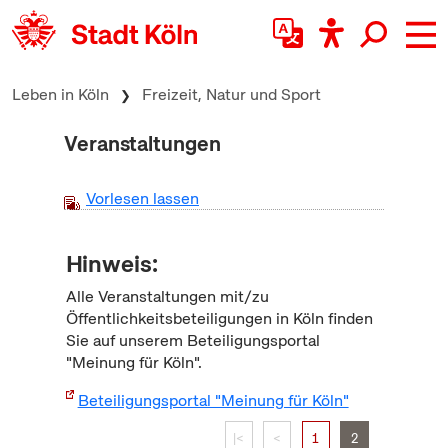
zum Inhalt springen
Leben in Köln
Freizeit, Natur und Sport
Veranstaltungen
Vorlesen lassen
Hinweis:
Alle Veranstaltungen mit/zu
Öffentlichkeitsbeteiligungen in Köln finden
Sie auf unserem Beteiligungsportal
"Meinung für Köln".
Beteiligungsportal "Meinung für Köln"
|<
<
1
2