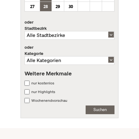
27
28
29
30
oder
Stadtbezirk
oder
Kategorie
Weitere Merkmale
nur kostenlos
nur Highlights
Wochenendvorschau
Suchen