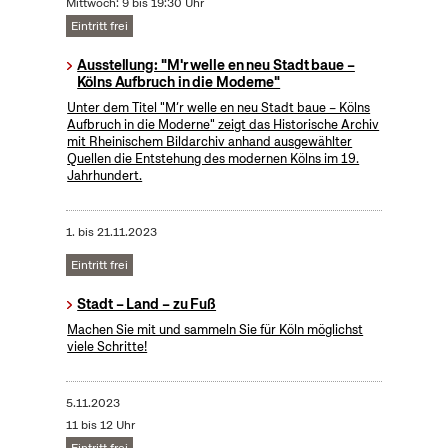
Mittwoch: 9 bis 19:30 Uhr
Eintritt frei
Ausstellung: "M'r welle en neu Stadt baue –
Kölns Aufbruch in die Moderne"
Unter dem Titel "M’r welle en neu Stadt baue – Kölns
Aufbruch in die Moderne" zeigt das Historische Archiv
mit Rheinischem Bildarchiv anhand ausgewählter
Quellen die Entstehung des modernen Kölns im 19.
Jahrhundert.
1.
bis
21.11.2023
Eintritt frei
Stadt – Land – zu Fuß
Machen Sie mit und sammeln Sie für Köln möglichst
viele Schritte!
5.11.2023
11 bis 12 Uhr