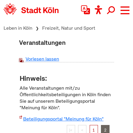
zum Inhalt springen
Leben in Köln
Freizeit, Natur und Sport
Veranstaltungen
Vorlesen lassen
Hinweis:
Alle Veranstaltungen mit/zu
Öffentlichkeitsbeteiligungen in Köln finden
Sie auf unserem Beteiligungsportal
"Meinung für Köln".
Beteiligungsportal "Meinung für Köln"
|<
<
1
2