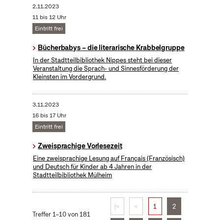
2.11.2023
11 bis 12 Uhr
Eintritt frei
Bücherbabys – die literarische Krabbelgruppe
In der Stadtteilbibliothek Nippes steht bei dieser
Veranstaltung die Sprach- und Sinnesförderung der
Kleinsten im Vordergrund.
3.11.2023
16 bis 17 Uhr
Eintritt frei
Zweisprachige Vorlesezeit
Eine zweisprachige Lesung auf Français (Französisch)
und Deutsch für Kinder ab 4 Jahren in der
Stadtteilbibliothek Mülheim
|<
<
1
2
Treffer 1–10 von 181