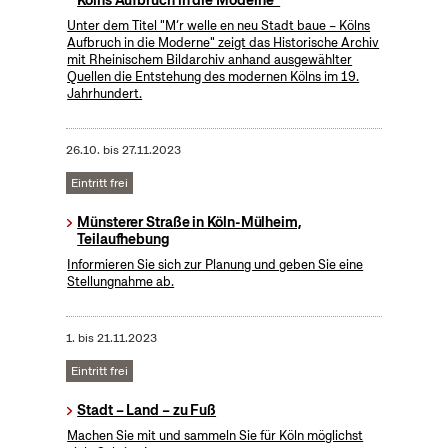
Kölns Aufbruch in die Moderne"
Unter dem Titel "M’r welle en neu Stadt baue – Kölns
Aufbruch in die Moderne" zeigt das Historische Archiv
mit Rheinischem Bildarchiv anhand ausgewählter
Quellen die Entstehung des modernen Kölns im 19.
Jahrhundert.
26.10.
bis
27.11.2023
Eintritt frei
Münsterer Straße in Köln-Mülheim,
Teilaufhebung
Informieren Sie sich zur Planung und geben Sie eine
Stellungnahme ab.
1.
bis
21.11.2023
Eintritt frei
Stadt – Land – zu Fuß
Machen Sie mit und sammeln Sie für Köln möglichst