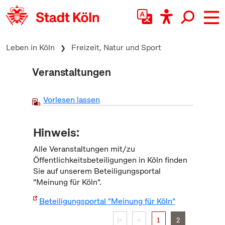
zum Inhalt springen
Leben in Köln
Freizeit, Natur und Sport
Veranstaltungen
Vorlesen lassen
Hinweis:
Alle Veranstaltungen mit/zu
Öffentlichkeitsbeteiligungen in Köln finden
Sie auf unserem Beteiligungsportal
"Meinung für Köln".
Beteiligungsportal "Meinung für Köln"
|<
<
1
2