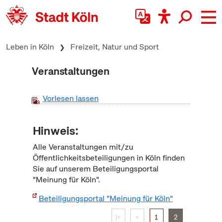
zum Inhalt springen
Leben in Köln
Freizeit, Natur und Sport
Veranstaltungen
Vorlesen lassen
Hinweis:
Alle Veranstaltungen mit/zu
Öffentlichkeitsbeteiligungen in Köln finden
Sie auf unserem Beteiligungsportal
"Meinung für Köln".
Beteiligungsportal "Meinung für Köln"
|<
<
1
2