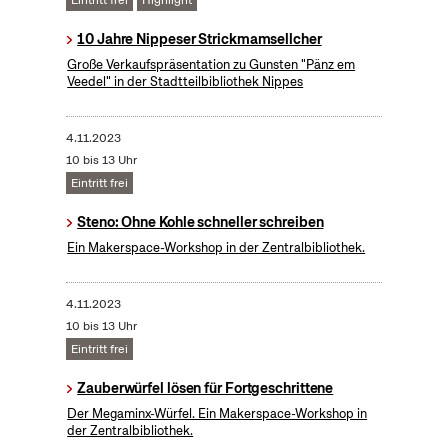
Eintritt frei
Highlight
10 Jahre Nippeser Strickmamsellcher
Große Verkaufspräsentation zu Gunsten "Pänz em
Veedel" in der Stadtteilbibliothek Nippes
4.11.2023
10 bis 13 Uhr
Eintritt frei
Steno: Ohne Kohle schneller schreiben
Ein Makerspace-Workshop in der Zentralbibliothek.
4.11.2023
10 bis 13 Uhr
Eintritt frei
​Zauberwürfel lösen für Fortgeschrittene
Der Megaminx-Würfel. Ein Makerspace-Workshop in
der Zentralbibliothek.