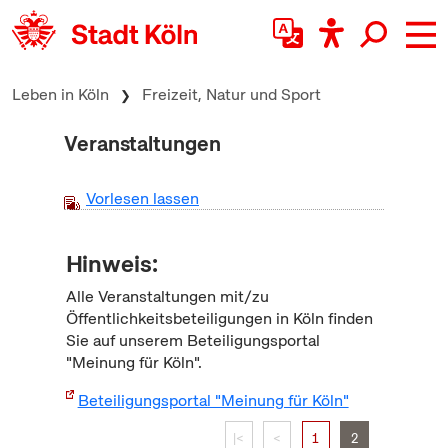
zum Inhalt springen
Leben in Köln
Freizeit, Natur und Sport
Veranstaltungen
Vorlesen lassen
Hinweis:
Alle Veranstaltungen mit/zu
Öffentlichkeitsbeteiligungen in Köln finden
Sie auf unserem Beteiligungsportal
"Meinung für Köln".
Beteiligungsportal "Meinung für Köln"
|<
<
1
2