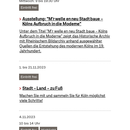
Mittwoch: 9 bis 19:30 Uhr
Eintritt frei
Ausstellung: "M'r welle en neu Stadt baue –
Kölns Aufbruch in die Moderne"
Unter dem Titel "M’r welle en neu Stadt baue – Kölns
Aufbruch in die Moderne" zeigt das Historische Archiv
mit Rheinischem Bildarchiv anhand ausgewählter
Quellen die Entstehung des modernen Kölns im 19.
Jahrhundert.
1.
bis
21.11.2023
Eintritt frei
Stadt – Land – zu Fuß
Machen Sie mit und sammeln Sie für Köln möglichst
viele Schritte!
4.11.2023
10 bis 14 Uhr