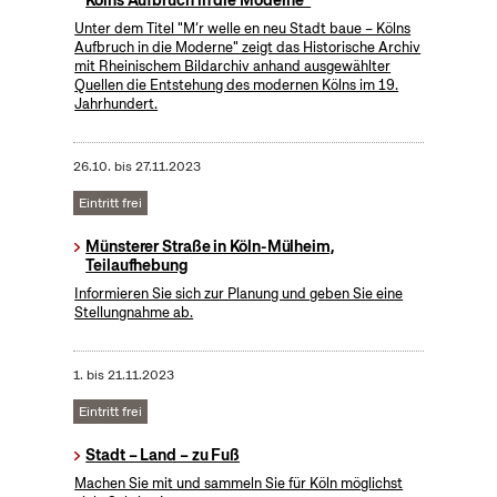
Kölns Aufbruch in die Moderne"
Unter dem Titel "M’r welle en neu Stadt baue – Kölns
Aufbruch in die Moderne" zeigt das Historische Archiv
mit Rheinischem Bildarchiv anhand ausgewählter
Quellen die Entstehung des modernen Kölns im 19.
Jahrhundert.
26.10.
bis
27.11.2023
Eintritt frei
Münsterer Straße in Köln-Mülheim,
Teilaufhebung
Informieren Sie sich zur Planung und geben Sie eine
Stellungnahme ab.
1.
bis
21.11.2023
Eintritt frei
Stadt – Land – zu Fuß
Machen Sie mit und sammeln Sie für Köln möglichst