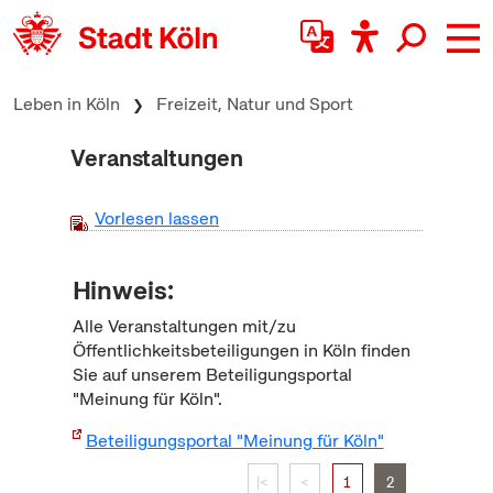
zum Inhalt springen
Leben in Köln
Freizeit, Natur und Sport
Veranstaltungen
Vorlesen lassen
Hinweis:
Alle Veranstaltungen mit/zu
Öffentlichkeitsbeteiligungen in Köln finden
Sie auf unserem Beteiligungsportal
"Meinung für Köln".
Beteiligungsportal "Meinung für Köln"
|<
<
1
2