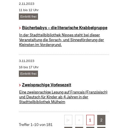
2.11.2023
11 bis 12 Uhr
Eintritt frei
Bücherbabys – die literarische Krabbelgruppe
In der Stadtteilbibliothek Nippes steht bei dieser
Veranstaltung die Sprach- und Sinnesförderung der
Kleinsten im Vordergrund.
3.11.2023
16 bis 17 Uhr
Eintritt frei
Zweisprachige Vorlesezeit
Eine zweisprachige Lesung auf Français (Französisch)
und Deutsch für Kinder ab 4 Jahren in der
Stadtteilbibliothek Mülheim
|<
<
1
2
Treffer 1–10 von 181