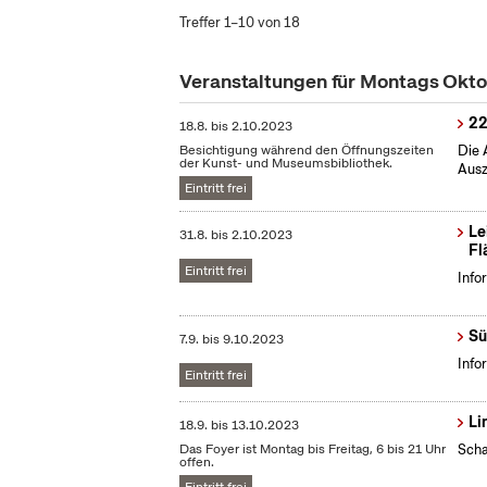
Treffer 1–10 von 18
Veranstaltungen für Montags Okt
22
18.8.
bis
2.10.2023
Besichtigung während den Öffnungszeiten
Die 
der Kunst- und Museumsbibliothek.
Ausz
Eintritt frei
Le
31.8.
bis
2.10.2023
Fl
Eintritt frei
Info
Sü
7.9.
bis
9.10.2023
Info
Eintritt frei
Li
18.9.
bis
13.10.2023
Das Foyer ist Montag bis Freitag, 6 bis 21 Uhr
Scha
offen.