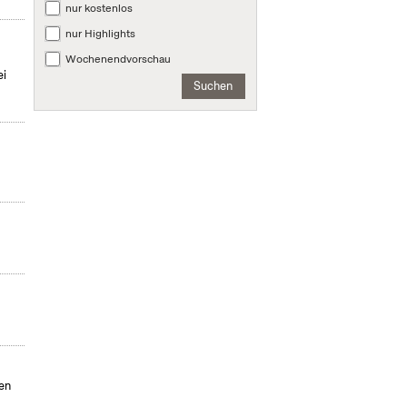
nur kostenlos
nur Highlights
Wochenendvorschau
ei
Suchen
en