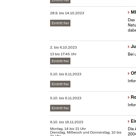
Eintritt frei
MI
28.9.
bis
14.10.2023
Das 
Eintritt frei
Natu
dabe
Ju
2.
bis
6.10.2023
13 bis 17:45 Uhr
Bei 
Eintritt frei
Of
5.10.
bis
6.11.2023
Info
Eintritt frei
Ro
5.10.
bis
6.11.2023
Info
Eintritt frei
Ei
6.10.
bis
16.11.2023
Montag, 14 bis 21 Uhr
Die 
Dienstag, Mittwoch und Donnerstag, 10 bis
2004