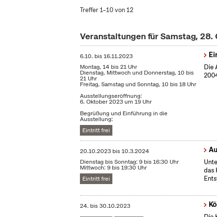
Treffer 1–10 von 12
Veranstaltungen für Samstag, 28.
Ei
6.10.
bis
16.11.2023
Montag, 14 bis 21 Uhr
Die 
Dienstag, Mittwoch und Donnerstag, 10 bis
2004
21 Uhr
Freitag, Samstag und Sonntag, 10 bis 18 Uhr
Ausstellungseröffnung:
6. Oktober 2023 um 19 Uhr
Begrüßung und Einführung in die
Ausstellung:
Eintritt frei
Au
20.10.2023
bis
10.3.2024
Dienstag bis Sonntag: 9 bis 16:30 Uhr
Unte
Mittwoch: 9 bis 19:30 Uhr
das 
Ents
Eintritt frei
Kö
24.
bis
30.10.2023
Die 