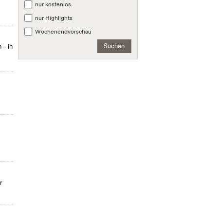
nur kostenlos
nur Highlights
Wochenendvorschau
Suchen
 – in
r