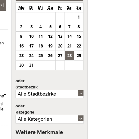
>|
Mo
Di
Mi
Do
Fr
Sa
So
1
2
3
4
5
6
7
8
9
10
11
12
13
14
15
en
16
17
18
19
20
21
22
23
24
25
26
27
28
29
30
31
oder
Stadtbezirk
ne"
gt
oder
ie
Kategorie
Weitere Merkmale