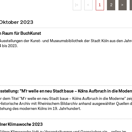
|<
<
1
2
>
 Oktober 2023
n Raum für BuchKunst
Ausstellungen der Kunst- und Museumsbibliothek der Stadt Köln aus den Jahr
 bis 2023.
sstellung: "M'r welle en neu Stadt baue – Kölns Aufbruch in die Moder
r dem Titel "M’r welle en neu Stadt baue – Kölns Aufbruch in die Moderne" zei
Historische Archiv mit Rheinischem Bildarchiv anhand ausgewählter Quellen d
tehung des modernen Kölns im 19. Jahrhundert.
lner Klimawoche 2023
Kölner Klimawoche lädt zu Veranstaltungen und Gesprächen ein – online im