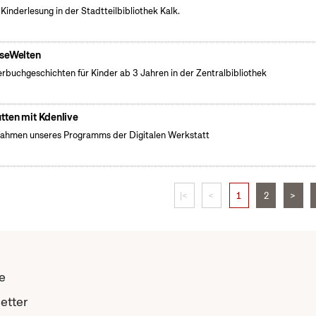
 Kinderlesung in der Stadtteilbibliothek Kalk.
seWelten
erbuchgeschichten für Kinder ab 3 Jahren in der Zentralbibliothek
tten mit Kdenlive
ahmen unseres Programms der Digitalen Werkstatt
|<
<
1
2
>
e
etter