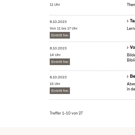
11 Uhr
Them
Ta
8.10.2023
Von 11 bis 17 Uhr
Lern
Eintritt frei
Vo
8.10.2023
14 Uhr
Bild
Bibl
Eintritt frei
Be
8.10.2023
15 Uhr
Aben
in d
Eintritt frei
Treffer 1–10 von 27