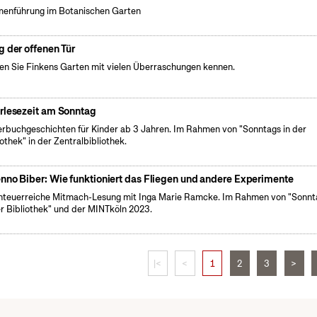
enführung im Botanischen Garten
g der offenen Tür
en Sie Finkens Garten mit vielen Überraschungen kennen.
rlesezeit am Sonntag
erbuchgeschichten für Kinder ab 3 Jahren. Im Rahmen von "Sonntags in der
iothek" in der Zentralbibliothek.
nno Biber: Wie funktioniert das Fliegen und andere Experimente
teuerreiche Mitmach-Lesung mit Inga Marie Ramcke. Im Rahmen von "Sonnt
er Bibliothek" und der MINTköln 2023.
|<
<
1
2
3
>