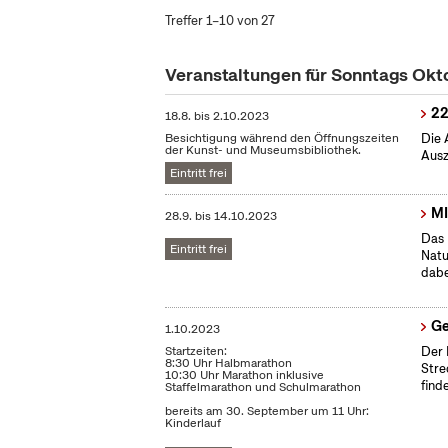
Treffer 1–10 von 27
Veranstaltungen für Sonntags Ok
22
18.8.
bis
2.10.2023
Besichtigung während den Öffnungszeiten
Die 
der Kunst- und Museumsbibliothek.
Ausz
Eintritt frei
MI
28.9.
bis
14.10.2023
Das 
Eintritt frei
Natu
dabe
Ge
1.10.2023
Startzeiten:
Der 
8:30 Uhr Halbmarathon
Stre
10:30 Uhr Marathon inklusive
find
Staffelmarathon und Schulmarathon
bereits am 30. September um 11 Uhr:
Kinderlauf