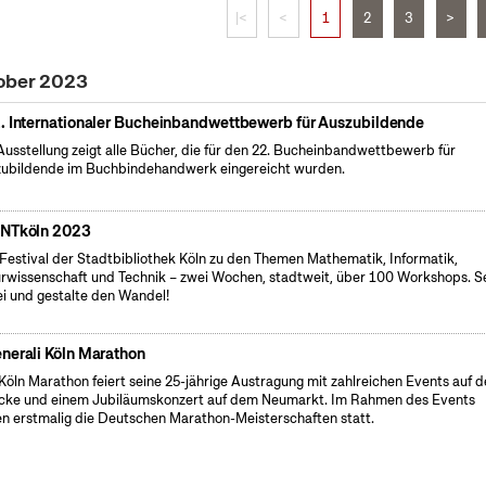
|<
<
1
2
3
>
tober 2023
. Internationaler Bucheinbandwettbewerb für Auszubildende
Ausstellung zeigt alle Bücher, die für den 22. Bucheinbandwettbewerb für
ubildende im Buchbindehandwerk eingereicht wurden.
NTköln 2023
Festival der Stadtbibliothek Köln zu den Themen Mathematik, Informatik,
rwissenschaft und Technik – zwei Wochen, stadtweit, über 100 Workshops. S
i und gestalte den Wandel!
nerali Köln Marathon
Köln Marathon feiert seine 25-jährige Austragung mit zahlreichen Events auf d
cke und einem Jubiläumskonzert auf dem Neumarkt. Im Rahmen des Events
en erstmalig die Deutschen Marathon-Meisterschaften statt.