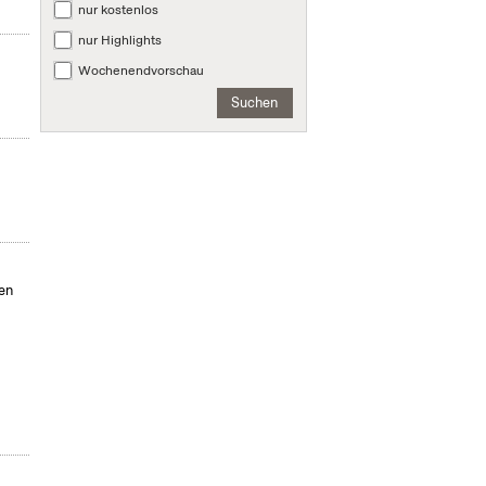
nur kostenlos
nur Highlights
Wochenendvorschau
Suchen
en