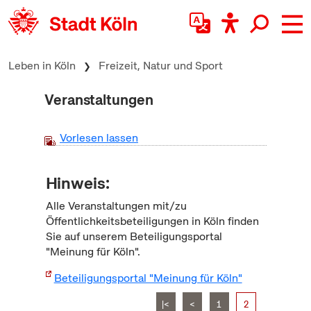
zum Inhalt springen
Leben in Köln
Freizeit, Natur und Sport
Veranstaltungen
Vorlesen lassen
Hinweis:
Alle Veranstaltungen mit/zu
Öffentlichkeitsbeteiligungen in Köln finden
Sie auf unserem Beteiligungsportal
"Meinung für Köln".
Beteiligungsportal "Meinung für Köln"
|<
<
1
2