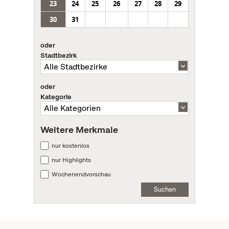
23
24
25
26
27
28
29
30
31
oder
Stadtbezirk
oder
Kategorie
Weitere Merkmale
nur kostenlos
nur Highlights
Wochenendvorschau
Suchen