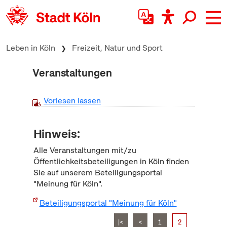
zum Inhalt springen
Leben in Köln
Freizeit, Natur und Sport
Veranstaltungen
Vorlesen lassen
Hinweis:
Alle Veranstaltungen mit/zu
Öffentlichkeitsbeteiligungen in Köln finden
Sie auf unserem Beteiligungsportal
"Meinung für Köln".
Beteiligungsportal "Meinung für Köln"
|<
<
1
2