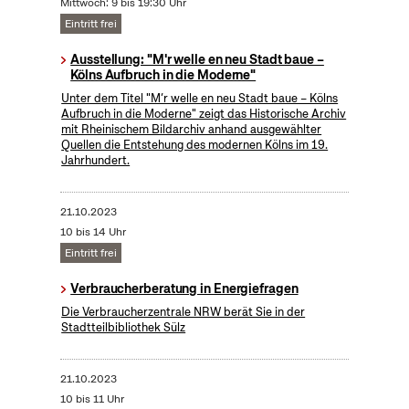
Mittwoch: 9 bis 19:30 Uhr
Eintritt frei
Ausstellung: "M'r welle en neu Stadt baue –
Kölns Aufbruch in die Moderne"
Unter dem Titel "M’r welle en neu Stadt baue – Kölns
Aufbruch in die Moderne" zeigt das Historische Archiv
mit Rheinischem Bildarchiv anhand ausgewählter
Quellen die Entstehung des modernen Kölns im 19.
Jahrhundert.
21.10.2023
10 bis 14 Uhr
Eintritt frei
Verbraucherberatung in Energiefragen
Die Verbraucherzentrale NRW berät Sie in der
Stadtteilbibliothek Sülz
21.10.2023
10 bis 11 Uhr