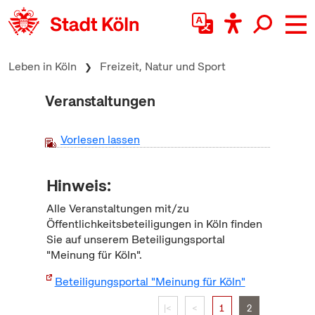
zum Inhalt springen
Leben in Köln
Freizeit, Natur und Sport
Veranstaltungen
Vorlesen lassen
Hinweis:
Alle Veranstaltungen mit/zu
Öffentlichkeitsbeteiligungen in Köln finden
Sie auf unserem Beteiligungsportal
"Meinung für Köln".
Beteiligungsportal "Meinung für Köln"
|<
<
1
2