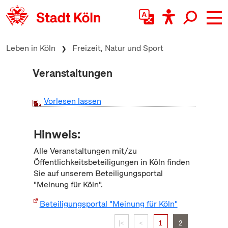
zum Inhalt springen
Leben in Köln
Freizeit, Natur und Sport
Veranstaltungen
Vorlesen lassen
Hinweis:
Alle Veranstaltungen mit/zu
Öffentlichkeitsbeteiligungen in Köln finden
Sie auf unserem Beteiligungsportal
"Meinung für Köln".
Beteiligungsportal "Meinung für Köln"
|<
<
1
2