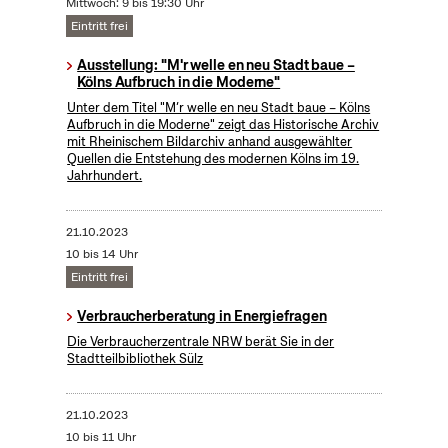
Mittwoch: 9 bis 19:30 Uhr
Eintritt frei
Ausstellung: "M'r welle en neu Stadt baue –
Kölns Aufbruch in die Moderne"
Unter dem Titel "M’r welle en neu Stadt baue – Kölns
Aufbruch in die Moderne" zeigt das Historische Archiv
mit Rheinischem Bildarchiv anhand ausgewählter
Quellen die Entstehung des modernen Kölns im 19.
Jahrhundert.
21.10.2023
10 bis 14 Uhr
Eintritt frei
Verbraucherberatung in Energiefragen
Die Verbraucherzentrale NRW berät Sie in der
Stadtteilbibliothek Sülz
21.10.2023
10 bis 11 Uhr