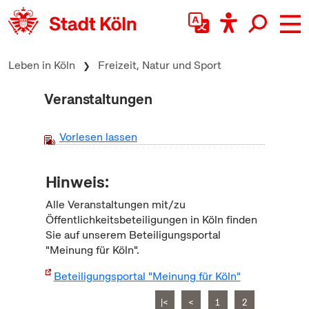
zum Inhalt springen
Leben in Köln
Freizeit, Natur und Sport
Veranstaltungen
Vorlesen lassen
Hinweis:
Alle Veranstaltungen mit/zu
Öffentlichkeitsbeteiligungen in Köln finden
Sie auf unserem Beteiligungsportal
"Meinung für Köln".
Beteiligungsportal "Meinung für Köln"
|<
<
1
2