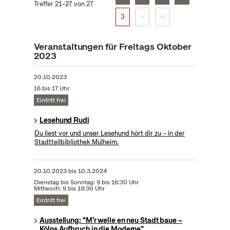
Treffer 21–27 von 27
3
>
>|
Veranstaltungen für Freitags Oktober
2023
20.10.2023
16 bis 17 Uhr
Eintritt frei
Lesehund Rudi
Du liest vor und unser Lesehund hört dir zu – in der
Stadtteilbibliothek Mülheim.
20.10.2023
bis
10.3.2024
Dienstag bis Sonntag: 9 bis 16:30 Uhr
Mittwoch: 9 bis 19:30 Uhr
Eintritt frei
Ausstellung: "M'r welle en neu Stadt baue –
Kölns Aufbruch in die Moderne"