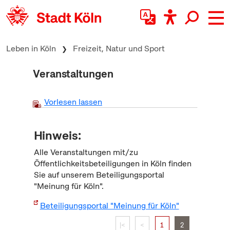
zum Inhalt springen
Leben in Köln
Freizeit, Natur und Sport
Veranstaltungen
Vorlesen lassen
Hinweis:
Alle Veranstaltungen mit/zu
Öffentlichkeitsbeteiligungen in Köln finden
Sie auf unserem Beteiligungsportal
"Meinung für Köln".
Beteiligungsportal "Meinung für Köln"
|<
<
1
2