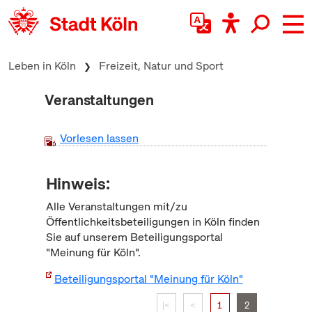
zum Inhalt springen
Leben in Köln
Freizeit, Natur und Sport
Veranstaltungen
Vorlesen lassen
Hinweis:
Alle Veranstaltungen mit/zu
Öffentlichkeitsbeteiligungen in Köln finden
Sie auf unserem Beteiligungsportal
"Meinung für Köln".
Beteiligungsportal "Meinung für Köln"
|<
<
1
2